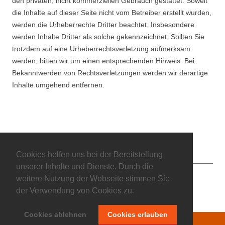
den privaten, nicht kommerziellen Gebrauch gestattet. Soweit
die Inhalte auf dieser Seite nicht vom Betreiber erstellt wurden,
werden die Urheberrechte Dritter beachtet. Insbesondere
werden Inhalte Dritter als solche gekennzeichnet. Sollten Sie
trotzdem auf eine Urheberrechtsverletzung aufmerksam
werden, bitten wir um einen entsprechenden Hinweis. Bei
Bekanntwerden von Rechtsverletzungen werden wir derartige
Inhalte umgehend entfernen.
Cookies helfen uns bei der Bereitstellung
unserer Inhalte und Dienste. Durch die
weitere Nutzung der Webseite stimmen Sie
NEWSLETTER
EMPFEHLENSWERT
IMPRESSUM
der Verwendung von Cookies zu.
DATENSCHUTZ
Cookies ablehnen
Cookies erlauben