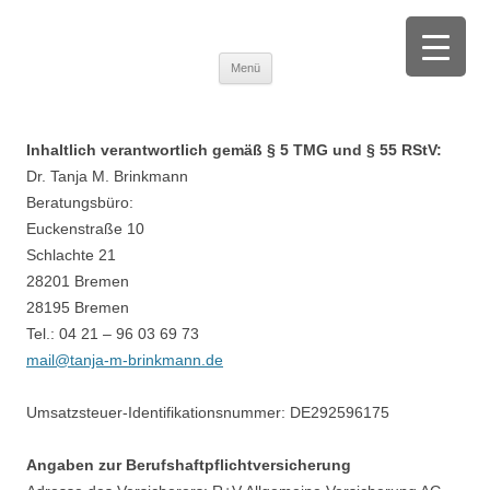
Tanja M. Brinkmann
Beratung und Begleitung von trauernden Menschen |Fortbildung zu
Zum Inhalt springen
Trauer, Palliative Care und Selbstsorge
Menü
Inhaltlich verantwortlich gemäß § 5 TMG und § 55 RStV:
Dr. Tanja M. Brinkmann
Beratungsbüro:
Euckenstraße 10
Schlachte 21
28201 Bremen
28195 Bremen
Tel.: 04 21 – 96 03 69 73
mail@tanja-m-brinkmann.de
Umsatzsteuer-Identifikationsnummer: DE292596175
Angaben zur Berufshaftpflichtversicherung