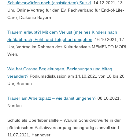
Schuldvorwürfen nach (assistiertem) Suizid
. 14.12.2021, 13
Uhr. Online-Vortrag für den Ev. Fachverband für End-of-Life-
Care, Diakonie Bayern.
Trauern erlaubt?! Mit dem Verlust (m)eines Kinders nach
Spätabbruch, Fehl- und Totgeburt umgehen
. 16.10.2021, 17
Uhr, Vortrag im Rahmen des Kulturfestivals MEMENTO MORI,
Wien.
Wie hat Corona Begleitungen, Beziehungen und Alltag
verändert?
Podiumsdiskussion am 14.10.2021 von 18 bis 20
Uhr, Bremen.
Trauer am Arbeitsplatz – wie damit umgehen?
08.10.2021,
Norden
Schuld als Überlebenshilfe – Warum Schuldvorwürfe in der
pädiatrischen Palliativversorgung hochgradig sinnvoll sind.
11.07.2021, Hannover