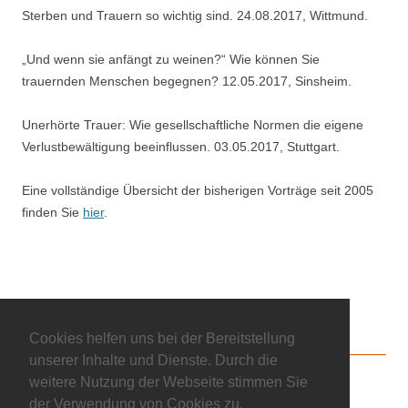
Sterben und Trauern so wichtig sind. 24.08.2017, Wittmund.
„Und wenn sie anfängt zu weinen?“ Wie können Sie
trauernden Menschen begegnen? 12.05.2017, Sinsheim.
Unerhörte Trauer: Wie gesellschaftliche Normen die eigene
Verlustbewältigung beeinflussen. 03.05.2017, Stuttgart.
Eine vollständige Übersicht der bisherigen Vorträge seit 2005
finden Sie
hier
.
Cookies helfen uns bei der Bereitstellung
unserer Inhalte und Dienste. Durch die
weitere Nutzung der Webseite stimmen Sie
NEWSLETTER
EMPFEHLENSWERT
IMPRESSUM
der Verwendung von Cookies zu.