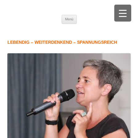
Tanja M. Brinkmann
Beratung und Begleitung von trauernden Menschen |Fortbildung zu
Zum Inhalt springen
Trauer, Palliative Care und Selbstsorge
Menü
LEBENDIG – WEITERDENKEND – SPANNUNGSREICH