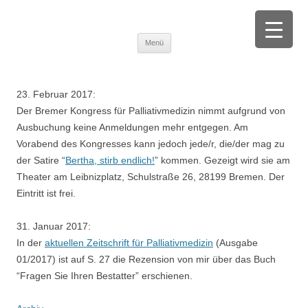
Tanja M. Brinkmann
Beratung und Begleitung von trauernden Menschen |Fortbildung zu
Zum Inhalt springen
Trauer, Palliative Care und Selbstsorge
Menü
23. Februar 2017:
Der Bremer Kongress für Palliativmedizin nimmt aufgrund von
Ausbuchung keine Anmeldungen mehr entgegen. Am
Vorabend des Kongresses kann jedoch jede/r, die/der mag zu
der Satire “
Bertha, stirb endlich!
” kommen. Gezeigt wird sie am
Theater am Leibnizplatz, Schulstraße 26, 28199 Bremen. Der
Eintritt ist frei.
31. Januar 2017:
In der
aktuellen Zeitschrift für Palliativmedizin
(Ausgabe
01/2017) ist auf S. 27 die Rezension von mir über das Buch
“Fragen Sie Ihren Bestatter” erschienen.